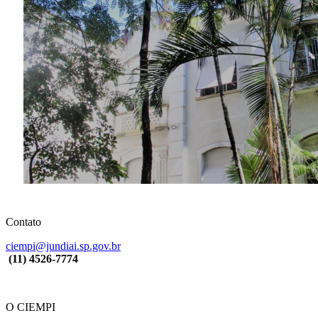
Contato
ciempi@jundiai.sp.gov.br
(11) 4526-7774
O CIEMPI