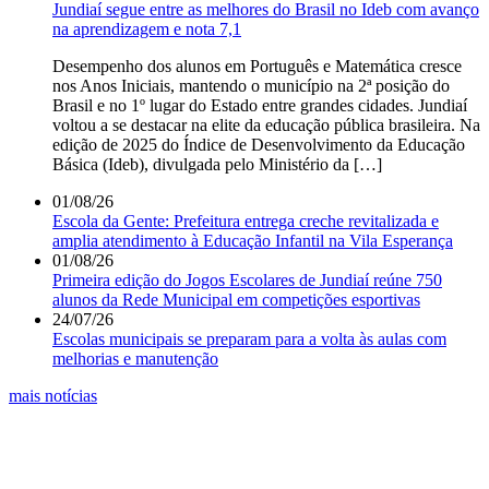
Jundiaí segue entre as melhores do Brasil no Ideb com avanço
na aprendizagem e nota 7,1
Desempenho dos alunos em Português e Matemática cresce
nos Anos Iniciais, mantendo o município na 2ª posição do
Brasil e no 1º lugar do Estado entre grandes cidades. Jundiaí
voltou a se destacar na elite da educação pública brasileira. Na
edição de 2025 do Índice de Desenvolvimento da Educação
Básica (Ideb), divulgada pelo Ministério da […]
01/08/26
Escola da Gente: Prefeitura entrega creche revitalizada e
amplia atendimento à Educação Infantil na Vila Esperança
01/08/26
Primeira edição do Jogos Escolares de Jundiaí reúne 750
alunos da Rede Municipal em competições esportivas
24/07/26
Escolas municipais se preparam para a volta às aulas com
melhorias e manutenção
mais notícias